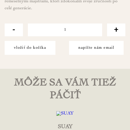
remeselnými majstrami, ktorí zdokonalili svoje zručnosti po
celé generácie.
-
+
vložiť do košíka
napíšte nám email
MÔŽE SA VÁM TIEŽ
PÁČIŤ
SUAY