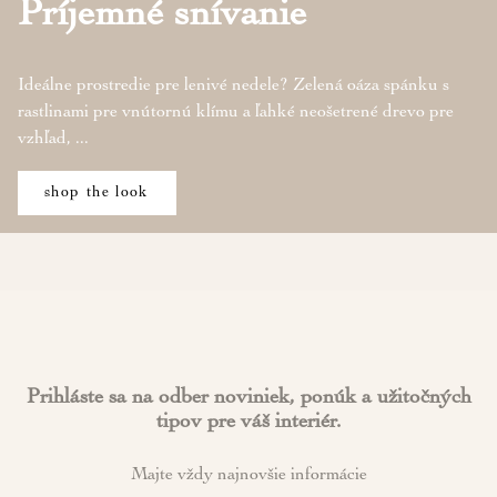
Príjemné snívanie
Ideálne prostredie pre lenivé nedele? Zelená oáza spánku s
rastlinami pre vnútornú klímu a ľahké neošetrené drevo pre
vzhľad, ...
shop the look
Prihláste sa na odber noviniek, ponúk a užitočných
tipov pre váš interiér.
Majte vždy najnovšie informácie