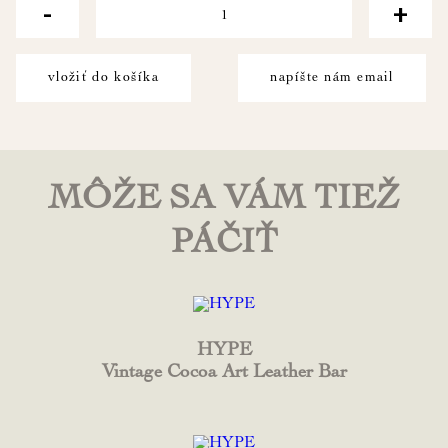
-
+
vložiť do košíka
napíšte nám email
MÔŽE SA VÁM TIEŽ
PÁČIŤ
HYPE
Vintage Cocoa Art Leather Bar