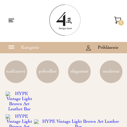
0
Kategórie
Prihlásenie
nadčasové
pohodlné
elegantné
moderné