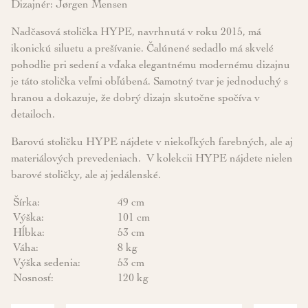
Dizajnér: Jørgen Mensen
Nadčasová stolička HYPE, navrhnutá v roku 2015, má
ikonickú siluetu a prešívanie. Čalúnené sedadlo má skvelé
pohodlie pri sedení a vďaka elegantnému modernému dizajnu
je táto stolička veľmi obľúbená. Samotný tvar je jednoduchý s
hranou a dokazuje, že dobrý dizajn skutočne spočíva v
detailoch.
Barovú stoličku HYPE nájdete v niekoľkých farebných, ale aj
materiálových prevedeniach. V kolekcii HYPE nájdete nielen
barové stoličky, ale aj jedálenské.
Šírka:
49 cm
Výška:
101 cm
Hĺbka:
53 cm
Váha:
8 kg
Výška sedenia:
53 cm
Nosnosť:
120 kg