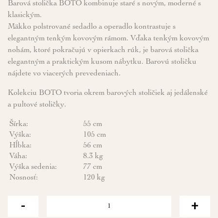
Barová stolička BOTO kombinuje staré s novým, moderné s
klasickým.
Mäkko polstrované sedadlo a operadlo kontrastuje s
elegantným tenkým kovovým rámom. Vďaka tenkým kovovým
nohám, ktoré pokračujú v opierkach rúk, je barová stolička
elegantným a praktickým kusom nábytku. Barovú stoličku
nájdete vo viacerých prevedeniach.
Kolekciu BOTO tvoria okrem barových stoličiek aj jedálenské
a pultové stoličky.
Šírka:
55 cm
Výška:
105 cm
Hĺbka:
56 cm
Váha:
8.3 kg
Výška sedenia:
77 cm
Nosnosť:
120 kg
-
+