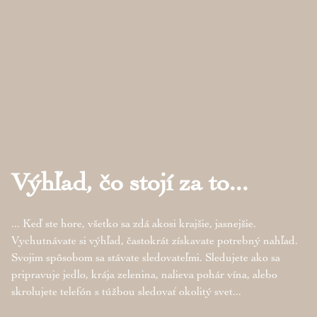
Výhľad, čo stojí za to...
... Keď ste hore, všetko sa zdá akosi krajšie, jasnejšie.
Vychutnávate si výhľad, častokrát získavate potrebný nahľad.
Svojim spôsobom sa stávate sledovateľmi. Sledujete ako sa
pripravuje jedlo, krája zelenina, nalieva pohár vína, alebo
skrolujete telefón s túžbou sledovať okolitý svet...