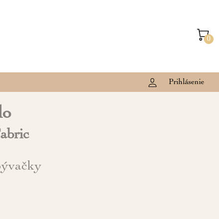
0
Prihlásenie
lo
abric
bývačky