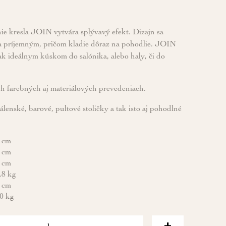
nie kresla JOIN vytvára splývavý efekt. Dizajn sa
a príjemným, pričom kladie dôraz na pohodlie. JOIN
ak ideálnym kúskom do salónika, alebo haly, či do
ch farebných aj materiálových prevedeniach.
lenské, barové, pultové stoličky a tak isto aj pohodlné
 cm
 cm
 cm
.8 kg
 cm
0 kg
+