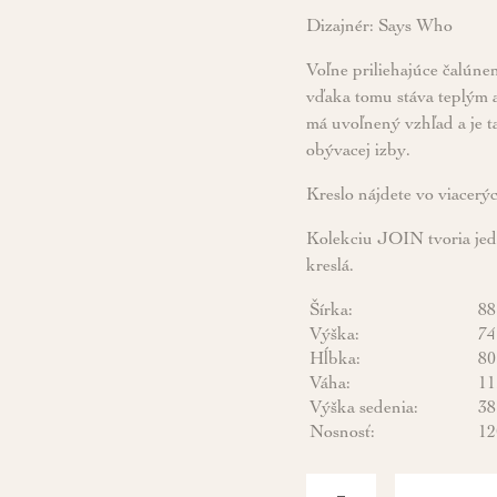
Dizajnér: Says Who
Voľne priliehajúce čalúne
vďaka tomu stáva teplým 
má uvoľnený vzhľad a je t
obývacej izby.
Kreslo nájdete vo viacerý
Kolekciu JOIN tvoria jedá
kreslá.
Šírka:
88
Výška:
74
Hĺbka:
80
Váha:
11
Výška sedenia:
38
Nosnosť:
12
-