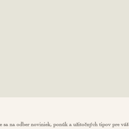
e sa na odber noviniek, ponúk a užitočných tipov pre váš 