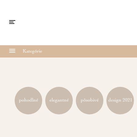
Kategórie
pohodlné
elegantné
pôsobivé
design 2021