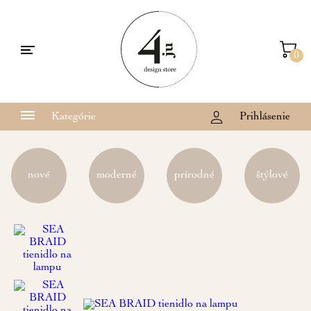
0
Kategórie
Prihlásenie
nové
moderné
prírodné
štýlové