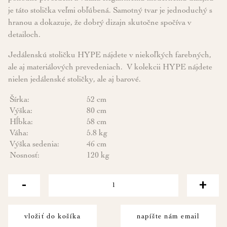
je táto stolička veľmi obľúbená. Samotný tvar je jednoduchý s
hranou a dokazuje, že dobrý dizajn skutočne spočíva v
detailoch.
Jedálenskú stoličku HYPE nájdete v niekoľkých farebných,
ale aj materiálových prevedeniach. V kolekcii HYPE nájdete
nielen jedálenské stoličky, ale aj barové.
Šírka:
52 cm
Výška:
80 cm
Hĺbka:
58 cm
Váha:
5.8 kg
Výška sedenia:
46 cm
Nosnosť:
120 kg
-
+
vložiť do košíka
napíšte nám email