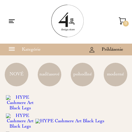
0
Kategórie
Prihlásenie
NOVÉ
nadčasové
pohodlné
moderné