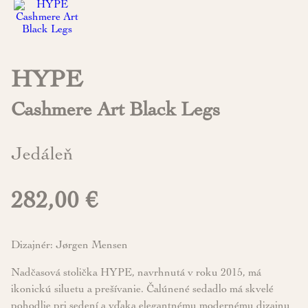
HYPE
Cashmere Art Black Legs
Jedáleň
282,00 €
Dizajnér: Jørgen Mensen
Nadčasová stolička HYPE, navrhnutá v roku 2015, má
ikonickú siluetu a prešívanie. Čalúnené sedadlo má skvelé
pohodlie pri sedení a vďaka elegantnému modernému dizajnu