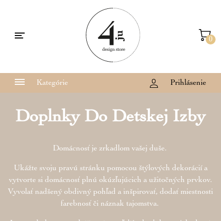
0
Kategórie
Prihlásenie
Doplnky Do Detskej Izby
Domácnosť je zrkadlom vašej duše.
Ukážte svoju pravú stránku pomocou štýlových dekorácií a
vytvorte si domácnosť plnú okúzľujúcich a užitočných prvkov.
Vyvolať nadšený obdivný pohľad a inšpirovať, dodať miestnosti
farebnosť či náznak tajomstva.