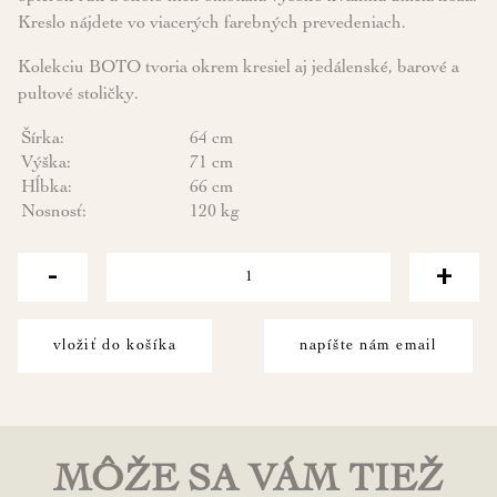
Kreslo nájdete vo viacerých farebných prevedeniach.
Kolekciu BOTO tvoria okrem kresiel aj jedálenské, barové a
pultové stoličky.
Šírka:
64 cm
Výška:
71 cm
Hĺbka:
66 cm
Nosnosť:
120 kg
-
+
vložiť do košíka
napíšte nám email
MÔŽE SA VÁM TIEŽ