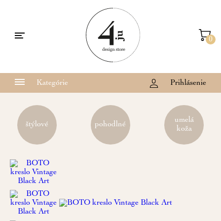
0
Kategórie
Prihlásenie
umelá
štýlové
pohodlné
koža