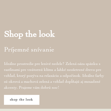
Shop the look
Príjemné snívanie
Ideálne prostredie pre lenivé nedele? Zelená oáza spánku s
rastlinami pre vnútornú klímu a ľahké neošetrené drevo pre
vzhľad, ktorý pozýva na relaxáciu a odpočinok. Ideálne farby
sú okrová a machová zelená a vzhľad dopĺňajú aj mosadzné
akcenty. Prajeme vám dobrú noc!
shop the look