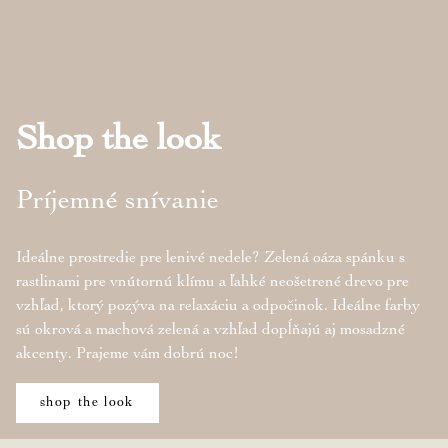
Shop the look
Príjemné snívanie
Ideálne prostredie pre lenivé nedele? Zelená oáza spánku s
rastlinami pre vnútornú klímu a ľahké neošetrené drevo pre
vzhľad, ktorý pozýva na relaxáciu a odpočinok. Ideálne farby
sú okrová a machová zelená a vzhľad dopĺňajú aj mosadzné
akcenty. Prajeme vám dobrú noc!
shop the look