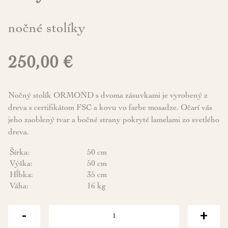
nočné stolíky
250,00 €
Nočný stolík ORMOND s dvoma zásuvkami je vyrobený z
dreva s certifikátom FSC a kovu vo farbe mosadze. Očarí vás
jeho zaoblený tvar a bočné strany pokryté lamelami zo svetlého
dreva.
Šírka:
50 cm
Výška:
50 cm
Hĺbka:
35 cm
Váha:
16 kg
-
+