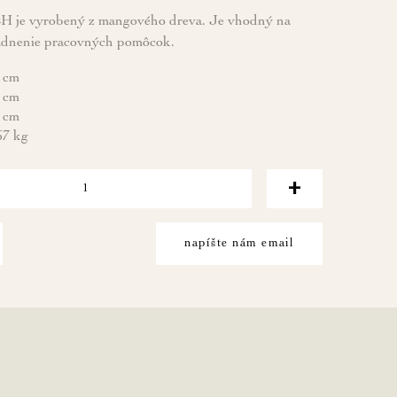
H je vyrobený z mangového dreva. Je vhodný na
kladnenie pracovných pomôcok.
 cm
 cm
 cm
67 kg
+
napíšte nám email