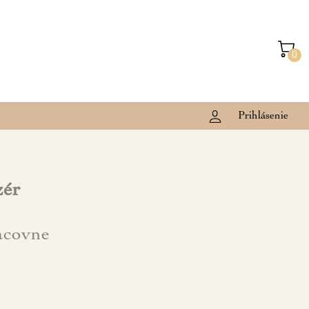
0
Prihlásenie
zér
acovne