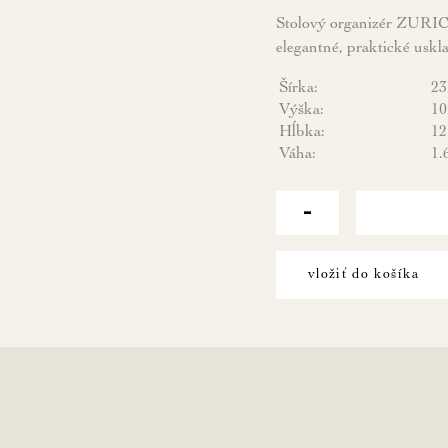
Stolový organizér ZURIC
elegantné, praktické us
Šírka:
23
Výška:
10
Hĺbka:
12
Váha:
1.
-
vložiť do košíka